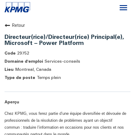
Togg
navi
Carrières
Retour
Directeur(rice)/Directeur(rice) Principal(e),
Le cabinet
Microsoft – Power Platform
29752
Travailler chez KPMG
Services-conseils
Montreal, Canada
Temps plein
Aperçu
Chez KPMG, vous ferez partie d’une équipe diversifiée et dévouée de
professionnels de la résolution de problèmes ayant un objectif
commun : traduire l’information en occasions pour nos clients et nos
communautés partout dans le monde.